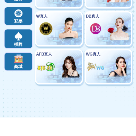
全部文章
真人娛樂
電子遊戲
體育博彩
下注即刻開獎！3A娛
3A娛樂城
新手教學
樂城：公平公正真人
娛樂，玩得放心贏得
3A娛樂城：經典電子
3A娛樂城體育博彩：
娛樂城遊戲
2026世界盃
安心！
遊戲讓你重溫童年回
贏得刺激和獎金的機
憶
會
3A娛樂城：給您最真
3A娛樂城註冊教學｜
3A娛樂城：揭開迷
APP下載
實的賭場體驗
最新開戶流程＋優惠
思！掌握賺錢的WM
侏羅紀寶藏老虎機電
3A娛樂城籃球賽場：
攻略
3A娛樂城百家樂攻略
2026世界盃完整介紹
真人百家樂３招必備
子遊戲內容介紹｜
籃球賽場的3個隱藏
3A娛樂城大揭秘：退
教學｜玩法規則、投
｜3A娛樂城帶你掌握
技巧
RSG皇家電子老虎機
英雄
水、流水、返水攻略
3A娛樂城快速提款教
注技巧與勝率提升指
賽程、賽制與全球足
3A娛樂城APP下載完
來自台灣娛樂城專家的3條有
學｜即時出金、安全
南
球盛事
來自台灣娛樂城專家
整指南｜隨時隨地暢
RSG電子遊戲介紹內
3A娛樂城 2025 MLB 
用提示，讓你安心遊玩線上
最新娛樂城體驗金贏
可靠、玩家信賴首選
的3條有用提示，讓
玩真人娛樂、電競與
容-RSG電子老虎機系
美國職棒全攻略：免
娛樂城
錢│領的到嗎？『玩
平台
3A娛樂城老虎機攻略
2026世界盃完整解析