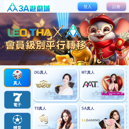
真人娛樂
首頁
真人娛樂
來自台灣娛樂城專家的3條有用提示，讓你安心遊玩線上娛樂城