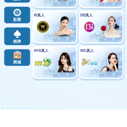
全部文章
真人娛樂
電子遊戲
體育博彩
下注即刻開獎！3A娛
3A娛樂城
新手教學
樂城：公平公正真人
娛樂，玩得放心贏得
3A娛樂城：經典電子
3A娛樂城體育博彩：
娛樂城遊戲
2026世界盃
安心！
遊戲讓你重溫童年回
贏得刺激和獎金的機
憶
會
3A娛樂城：給您最真
3A娛樂城註冊教學｜
3A娛樂城：揭開迷
APP下載
實的賭場體驗
最新開戶流程＋優惠
思！掌握賺錢的WM
侏羅紀寶藏老虎機電
3A娛樂城籃球賽場：
攻略
3A娛樂城百家樂攻略
2026世界盃完整介紹
真人百家樂３招必備
子遊戲內容介紹｜
籃球賽場的3個隱藏
3A娛樂城大揭秘：退
教學｜玩法規則、投
｜3A娛樂城帶你掌握
技巧
RSG皇家電子老虎機
英雄
水、流水、返水攻略
3A娛樂城快速提款教
注技巧與勝率提升指
賽程、賽制與全球足
3A娛樂城APP下載完
真人娛樂平台推薦｜3A娛樂
學｜即時出金、安全
南
球盛事
來自台灣娛樂城專家
整指南｜隨時隨地暢
RSG電子遊戲介紹內
3A娛樂城 2025 MLB 
城現場荷官體驗與熱門真人
最新娛樂城體驗金贏
可靠、玩家信賴首選
的3條有用提示，讓
玩真人娛樂、電競與
容-RSG電子老虎機系
美國職棒全攻略：免
遊戲全攻略
錢│領的到嗎？『玩
平台
3A娛樂城老虎機攻略
2026世界盃完整解析