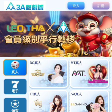
3A娛樂城
首頁
3A娛樂城
規則與術語3a娛樂城棒球比賽新手指南