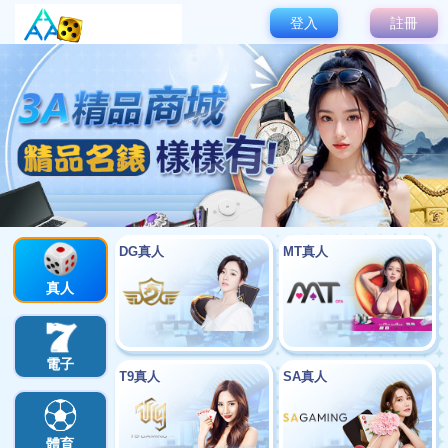
電子遊戲
首頁
電子遊戲
3A娛樂城：經典電子遊戲讓你重溫童年回憶