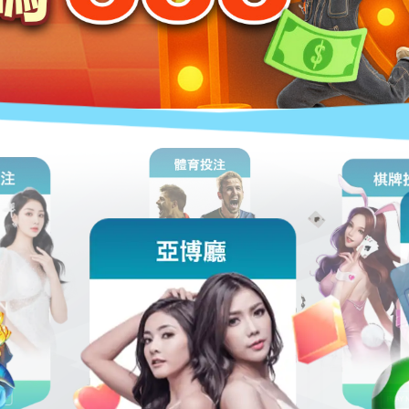
電子遊戲
體育博彩
3A娛樂城
2026世界盃
APP下載
A娛樂城：經典電子
3A娛樂城體育博彩：
3A娛樂城：給您最真
3
戲讓你重溫童年回
贏得刺激和獎金的機
實的賭場體驗
最
會
攻
2026世界盃完整介紹
3A娛樂城APP下載完
！掌握賺錢的WM真人百家
3A娛樂城大揭秘：退
｜3A娛樂城帶你掌握
整指南｜隨時隨地暢
羅紀寶藏老虎機電
3A娛樂城籃球賽場：
水、流水、返水攻略
3
賽程、賽制與全球足
玩真人娛樂、電競與
遊戲內容介紹｜
籃球賽場的3個隱藏
學
球盛事
體育投注
最新娛樂城體驗金贏
SG皇家電子老虎機
英雄
可
錢│領的到嗎？『玩
平
2026世界盃完整解析
3A娛樂城2026註冊體
過一些負面消息。今天我在這裡要為WM真人百家樂平反，同時
SG電子遊戲介紹內
3A娛樂城 2025 MLB 
運彩3天獲利55萬』
｜賽制、觀看方式與
驗金優惠｜免費領
-RSG電子老虎機系
美國職棒全攻略：免
會員爽躺一年不需工
3
熱門球隊預測｜3A娛
NT$168新手體驗
費直播＋即時比分
作！
快
樂城體育博彩指南
金，立即開局無存款
支