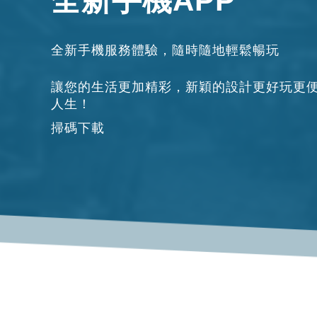
真人娛樂首選平台｜
如果我們將所有的百家樂平局手排除在外，那麼在百家樂遊
3A娛樂城熱門桌遊完
49.32%。數字不會撒謊：當您在百家樂下注莊家時
整解析與玩法指南
在百家樂中賺錢的關鍵因素
玩百家樂應該是一個愉快的過程，而不是讓您感到緊
上，您也應該記住當您玩百家樂時如何分配籌碼。確
如果您想了解更多關於賺錢百家樂的技巧，
3A娛樂城
學者也一樣。您對遊戲了解得越多，您就越不會害怕
參與百家樂應該是一個享受的過程，而不是讓你感到
傷心。在百家樂桌上，你也應該注意籌碼的配置。確保
家的需求，甚至是百家樂的新手，提供個性化的教學
0.8%的退款，還無需擔心輸錢！我們直接返還6%
利。現在就在3A娛樂城註冊，體驗真人百家樂的魅力