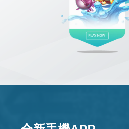
眾所周知，WM真人百家樂的欺詐事件，實際上WM
農
你安心遊玩線上娛樂
3A娛樂城的
真人娛樂
平台上，永遠不會寫“完美真人
線
城
高達
3A娛樂城揭秘骰寶遊
WM真人百家樂的遊戲體驗
戰
戲：機會與策略的交
我剛進入WM真人百家樂。總體介面相當清晰，有12
階段
錯
中，您還可以與美麗的荷官互動。總的來說，我個人是推
娛
3A娛樂城百家樂的數
權
分享實用策略
學魔法：3大下注策
3
略公開
R
避免在百家樂中下注平局
3a娛樂城21點攻略｜
可
我認為，熟悉百家樂的朋友可能知道，除了莊家和閒家
玩3a娛樂城贏分翻倍
況下贏得8局，但不要被這些概率所迷惑，因為根據數百
完整指南
元，那麼在100局的遊戲中，您將損失約1436元。
真人娛樂平台推薦｜
3A娛樂城現場荷官體
下注莊家的百家樂遊戲
驗與熱門真人遊戲全
常見的真人百家樂使用8副標準的52張撲克牌；從統計上看
攻略