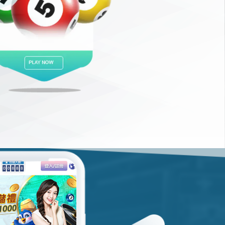
心利用“完美真人”系統的名義進行欺詐。請記住，在
3A娛樂城彩票遊戲攻
略｜玩法介紹、中獎
機率解析與最佳投注
技巧
家樂中最受歡迎的是性感百家樂。在WM真人百家樂
局，您可以獲得8888的獎金。
3A娛樂城二十一點攻
略｜Blackjack玩法
教學、投注技巧與高
勝率秘訣
3A娛樂城輪盤攻略｜
1:8，這似乎相當不錯。畢竟，贏得一局相當於正常情
玩法介紹、投注技巧
14.36%，這意味著如果您在每局下注最低100
與高勝率技巧解析
錢，所以不要心急。
3A娛樂城釣魚機攻略
｜必學技巧提升勝
率，掌握高賠率節奏
。
輕鬆贏分