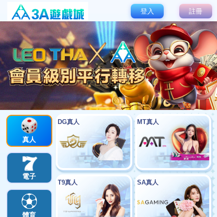
真人娛樂
首頁
真人娛樂
3A娛樂城百家樂的數學魔法：3大下注策略公開