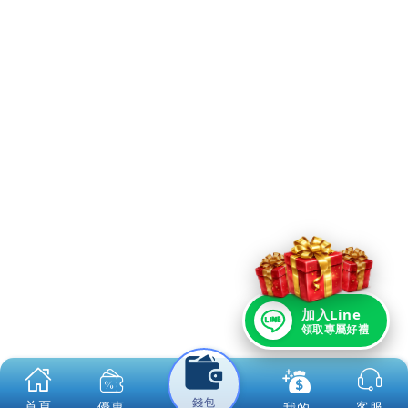
透過本篇3A娛樂城註冊教學，你可以快速了解從開戶到開
最新娛樂城體驗金麻
將發了老虎機：1024
始遊戲的完整流程。無論是新手或有經驗的玩家，只要按
賠付線，獎金倍增
照步驟操作並注意安全細節，即可順利享受線上娛樂體
驗。
3a遊戲娛樂城選擇指
南2025年最安全的線
上賭場推薦
3a娛樂城深入解析娛
樂城的洗碼量、流水
要求與返水機制，輕
鬆提款不再難！
什麼是場中投注？3a
娛樂城的運彩場中投
Go To Top
注最划算
更多資訊
3A娛樂城
3A娛樂城
2026© Copyright All Rights Reserved
3a遊戲OB真人百家
樂全攻略沉浸式線上
博弈體驗