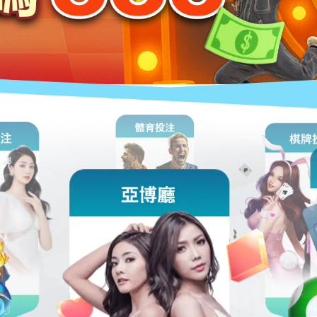
電子遊戲
體育博彩
3A娛樂城
2026世界盃
APP下載
A娛樂城：經典電子
3A娛樂城體育博彩：
3A娛樂城：給您最真
3
戲讓你重溫童年回
贏得刺激和獎金的機
實的賭場體驗
最
會
攻
2026世界盃完整介紹
3A娛樂城APP下載完
為什麼娛樂城需要身分證？
3A娛樂城大揭秘：退
｜3A娛樂城帶你掌握
整指南｜隨時隨地暢
羅紀寶藏老虎機電
3A娛樂城籃球賽場：
水、流水、返水攻略
3
賽程、賽制與全球足
玩真人娛樂、電競與
遊戲內容介紹｜
籃球賽場的3個隱藏
學
球盛事
體育投注
最新娛樂城體驗金贏
SG皇家電子老虎機
英雄
可
錢│領的到嗎？『玩
平
2026世界盃完整解析
3A娛樂城2026註冊體
SG電子遊戲介紹內
3A娛樂城 2025 MLB 
運彩3天獲利55萬』
｜賽制、觀看方式與
驗金優惠｜免費領
-RSG電子老虎機系
美國職棒全攻略：免
會員爽躺一年不需工
3
娛樂城進行線上賭博、遊戲以及其他娛樂活動。在這樣的環境下
熱門球隊預測｜3A娛
NT$168新手體驗
費直播＋即時比分
作！
快
證明文件，
3a娛樂城
樂城體育博彩指南
這是娛樂城運營的常規程序。然而，這些要
金，立即開局無存款
支