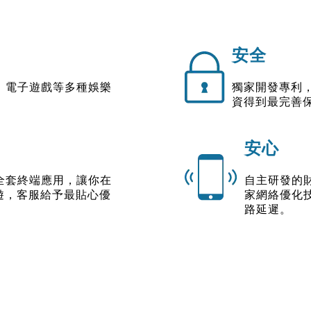
樂城體驗金、賽程一
覽、冠軍熱門預測、
免費直播資訊！
【江湖祕錄】帶你認
法定年齡是有限制的，通常為18歲或21歲。娛樂城要求提供身
識真實版角頭「天道
未成年人參與賭博活動不僅是非法的，還可能給娛樂城帶來巨大
盟」3a遊戲
探索2款骰子遊戲玩
法，帶你成為最強3a
台灣線上娛樂城骰子
有助於打擊洗錢活動與詐騙行為。洗錢是一種通過合法渠道處理
玩家！ 
幫助娛樂城確保每個賬戶的真實性，並加強風險管理。
聚寶財神老虎機攻略
否有可疑的資金來源或不合規的賭博行為，3a娛樂城這樣有助
3A娛樂城：超高爆分
76800倍，挑戰高倍
數連消！
此帳戶的安全性至關重要。3a娛樂城要求提供身分證不僅是確
2025最新娛樂城詐騙
時，娛樂城可通過核實身分證資料來確認是否為該玩家本人。這
手法大揭露！如何應