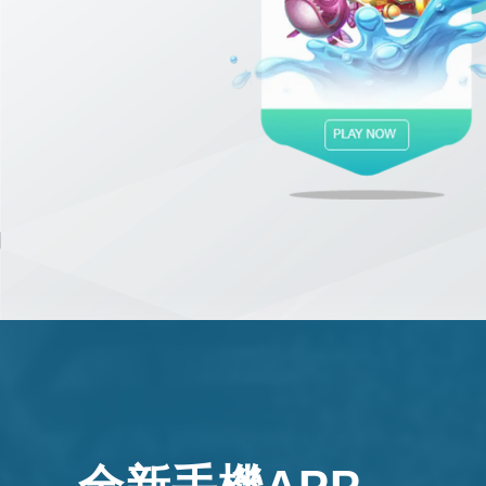
討為何娛樂城需要身分證，並揭示其背後的安全考量
農
你安心遊玩線上娛樂
線
城
高達
3A娛樂城揭秘骰寶遊
戰
戲：機會與策略的交
階段
錯
娛
3A娛樂城百家樂的數
權
學魔法：3大下注策
3
略公開
R
3a娛樂城21點攻略｜
可
玩3a娛樂城贏分翻倍
完整指南
真人娛樂平台推薦｜
3A娛樂城現場荷官體
驗與熱門真人遊戲全
攻略