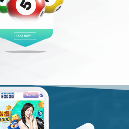
3A娛樂城彩票遊戲攻
略｜玩法介紹、中獎
機率解析與最佳投注
技巧
3A娛樂城二十一點攻
略｜Blackjack玩法
教學、投注技巧與高
勝率秘訣
3A娛樂城輪盤攻略｜
玩法介紹、投注技巧
與高勝率技巧解析
3A娛樂城釣魚機攻略
｜必學技巧提升勝
率，掌握高賠率節奏
輕鬆贏分