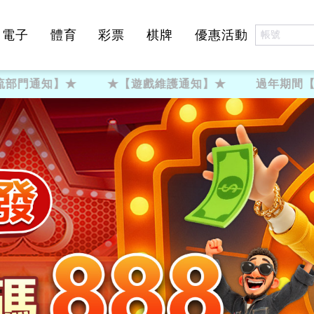
娛樂城遊戲
體育博彩
2026世界盃
真人娛樂
AP
關於3A娛樂城
常見問
百家樂
體育彩票
關於2026年世界杯
真人娛樂
下載教學
老虎機
電競遊戲
追蹤2026 FIFA世界
真人百家樂
3A娛樂註
盃
德州撲克
即時比分
3A娛樂城
彩票投注
隱私權政策
二十一點
博彩須知
要身分證？保障個資安全與合法性
輪盤遊戲
免責聲明
捕魚遊戲
服務條款