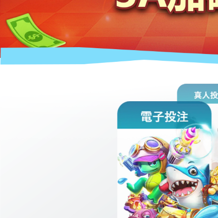
全部文章
真人娛樂
下注即刻開獎！3A娛
3
樂城：公平公正真人
遊
娛樂，玩得放心贏得
憶
3A最新娛樂城體驗金
安心！
侏
性
3A娛樂城：揭開迷
子
思！掌握賺錢的WM
R
真人百家樂３招必備
R
技巧
容
隨著網路娛樂產業的蓬勃發展，越來越多玩家選擇在
來自台灣娛樂城專家
統
很多玩家在註冊或進行交易時，都會被要求提供身分
的3條有用提示，讓