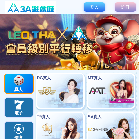
3A娛樂城
首頁
3A娛樂城
3a娛樂城深入解析娛樂城的洗碼量、流水要求與返水機制，輕鬆
提款不再難！