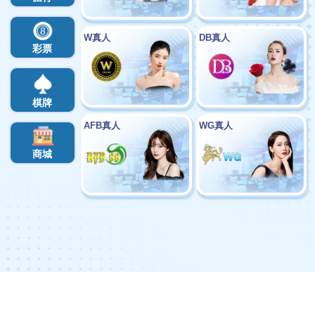
全部文章
真人娛樂
電子遊戲
體育博彩
下注即刻開獎！3A娛
3A娛樂城
新手教學
樂城：公平公正真人
娛樂，玩得放心贏得
3A娛樂城：經典電子
3A娛樂城體育博彩：
娛樂城遊戲
2026世界盃
安心！
遊戲讓你重溫童年回
贏得刺激和獎金的機
憶
會
3A娛樂城：給您最真
3A娛樂城註冊教學｜
3A娛樂城：揭開迷
APP下載
實的賭場體驗
最新開戶流程＋優惠
思！掌握賺錢的WM
侏羅紀寶藏老虎機電
3A娛樂城籃球賽場：
攻略
3A娛樂城百家樂攻略
2026世界盃完整介紹
真人百家樂３招必備
子遊戲內容介紹｜
籃球賽場的3個隱藏
3A娛樂城大揭秘：退
教學｜玩法規則、投
｜3A娛樂城帶你掌握
技巧
RSG皇家電子老虎機
英雄
水、流水、返水攻略
3A娛樂城快速提款教
注技巧與勝率提升指
賽程、賽制與全球足
3A娛樂城APP下載完
3A娛樂城深入解析娛樂城的
學｜即時出金、安全
南
球盛事
來自台灣娛樂城專家
整指南｜隨時隨地暢
RSG電子遊戲介紹內
3A娛樂城 2025 MLB 
洗碼量、流水要求與返水機
最新娛樂城體驗金贏
可靠、玩家信賴首選
的3條有用提示，讓
玩真人娛樂、電競與
容-RSG電子老虎機系
美國職棒全攻略：免
制，輕鬆提款不再難！
錢│領的到嗎？『玩
平台
3A娛樂城老虎機攻略
2026世界盃完整解析