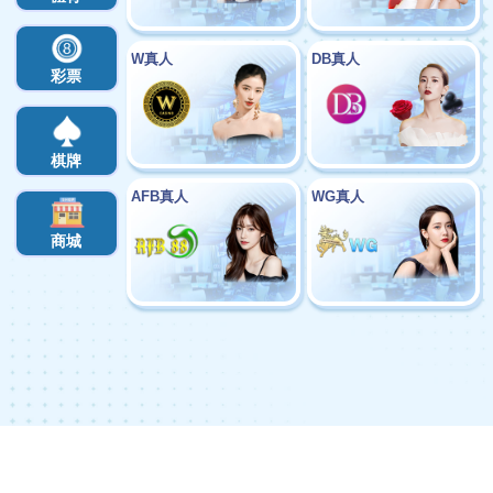
全部文章
真人娛樂
電子遊戲
體育博彩
下注即刻開獎！3A娛
3A娛樂城
新手教學
樂城：公平公正真人
娛樂，玩得放心贏得
3A娛樂城：經典電子
3A娛樂城體育博彩：
娛樂城遊戲
2026世界盃
安心！
遊戲讓你重溫童年回
贏得刺激和獎金的機
憶
會
3A娛樂城：給您最真
3A娛樂城註冊教學｜
3A娛樂城：揭開迷
APP下載
實的賭場體驗
最新開戶流程＋優惠
思！掌握賺錢的WM
侏羅紀寶藏老虎機電
3A娛樂城籃球賽場：
攻略
3A娛樂城百家樂攻略
2026世界盃完整介紹
真人百家樂３招必備
子遊戲內容介紹｜
籃球賽場的3個隱藏
3A娛樂城大揭秘：退
教學｜玩法規則、投
｜3A娛樂城帶你掌握
技巧
RSG皇家電子老虎機
英雄
水、流水、返水攻略
3A娛樂城快速提款教
注技巧與勝率提升指
賽程、賽制與全球足
3A娛樂城APP下載完
3A遊戲捕魚遊戲解析技巧、
學｜即時出金、安全
南
球盛事
來自台灣娛樂城專家
整指南｜隨時隨地暢
RSG電子遊戲介紹內
3A娛樂城 2025 MLB 
獎金與玩法全面掌握
最新娛樂城體驗金贏
可靠、玩家信賴首選
的3條有用提示，讓
玩真人娛樂、電競與
容-RSG電子老虎機系
美國職棒全攻略：免
錢│領的到嗎？『玩
平台
3A娛樂城老虎機攻略
2026世界盃完整解析