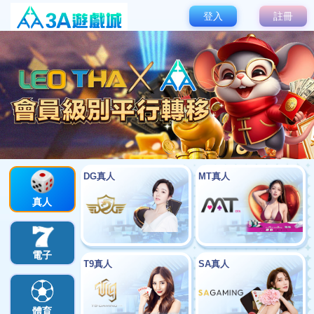
娛樂城遊戲
首頁
娛樂城遊戲