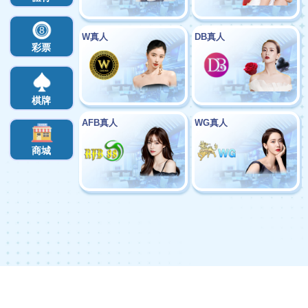
全部文章
真人娛樂
電子遊戲
體育博彩
下注即刻開獎！3A娛
3A娛樂城
新手教學
樂城：公平公正真人
娛樂，玩得放心贏得
3A娛樂城：經典電子
3A娛樂城體育博彩：
娛樂城遊戲
2026世界盃
安心！
遊戲讓你重溫童年回
贏得刺激和獎金的機
憶
會
3A娛樂城：給您最真
3A娛樂城註冊教學｜
3A娛樂城：揭開迷
APP下載
實的賭場體驗
最新開戶流程＋優惠
思！掌握賺錢的WM
侏羅紀寶藏老虎機電
3A娛樂城籃球賽場：
攻略
3A娛樂城百家樂攻略
2026世界盃完整介紹
真人百家樂３招必備
子遊戲內容介紹｜
籃球賽場的3個隱藏
3A娛樂城大揭秘：退
教學｜玩法規則、投
｜3A娛樂城帶你掌握
技巧
RSG皇家電子老虎機
英雄
水、流水、返水攻略
3A娛樂城快速提款教
注技巧與勝率提升指
賽程、賽制與全球足
3A娛樂城APP下載完
學｜即時出金、安全
南
球盛事
來自台灣娛樂城專家
整指南｜隨時隨地暢
RSG電子遊戲介紹內
3A娛樂城 2025 MLB 
最新娛樂城體驗金贏
可靠、玩家信賴首選
的3條有用提示，讓
玩真人娛樂、電競與
容-RSG電子老虎機系
美國職棒全攻略：免
3A娛樂城百家樂攻略教
錢│領的到嗎？『玩
平台
3A娛樂城老虎機攻略
2026世界盃完整解析