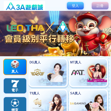
電子遊戲
首頁
電子遊戲