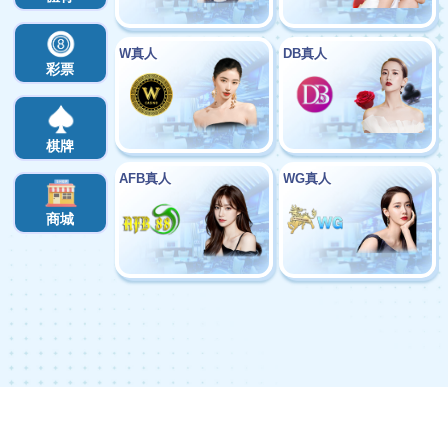
全部文章
真人娛樂
電子遊戲
體育博彩
下注即刻開獎！3A娛
3A娛樂城
新手教學
樂城：公平公正真人
娛樂，玩得放心贏得
3A娛樂城：經典電子
3A娛樂城體育博彩：
娛樂城遊戲
2026世界盃
安心！
遊戲讓你重溫童年回
贏得刺激和獎金的機
憶
會
3A娛樂城：給您最真
3A娛樂城註冊教學｜
3A娛樂城：揭開迷
APP下載
實的賭場體驗
最新開戶流程＋優惠
思！掌握賺錢的WM
侏羅紀寶藏老虎機電
3A娛樂城籃球賽場：
攻略
3A娛樂城百家樂攻略
2026世界盃完整介紹
真人百家樂３招必備
子遊戲內容介紹｜
籃球賽場的3個隱藏
3A娛樂城大揭秘：退
教學｜玩法規則、投
｜3A娛樂城帶你掌握
技巧
RSG皇家電子老虎機
英雄
水、流水、返水攻略
3A娛樂城快速提款教
注技巧與勝率提升指
賽程、賽制與全球足
3A娛樂城APP下載完
學｜即時出金、安全
南
球盛事
來自台灣娛樂城專家
整指南｜隨時隨地暢
3A娛樂城：經典電子遊
RSG電子遊戲介紹內
3A娛樂城 2025 MLB 
最新娛樂城體驗金贏
可靠、玩家信賴首選
的3條有用提示，讓
玩真人娛樂、電競與
容-RSG電子老虎機系
美國職棒全攻略：免
錢│領的到嗎？『玩
平台
3A娛樂城老虎機攻略
2026世界盃完整解析