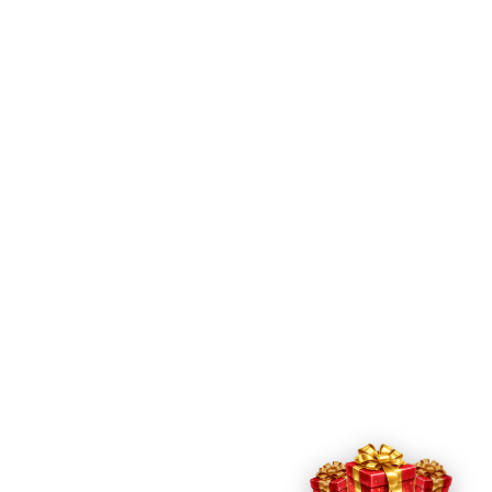
免費試玩！
2024.02.14
靠高品質裝備賺錢：讓老虎機
READ
「裝備前進！」帶你重回最初的
激動｜ZG電子
1
2
3
4
5
6