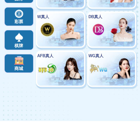
全部消息
最新文章
優惠活動
娛樂城優惠
2026.04.24